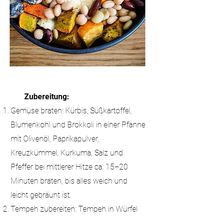
Zubereitung:
Gemüse braten: Kürbis, Süßkartoffel,
Blumenkohl und Brokkoli in einer Pfanne
mit Olivenöl, Paprikapulver,
Kreuzkümmel, Kurkuma, Salz und
Pfeffer bei mittlerer Hitze ca. 15–20
Minuten braten, bis alles weich und
leicht gebräunt ist.
Tempeh zubereiten: Tempeh in Würfel