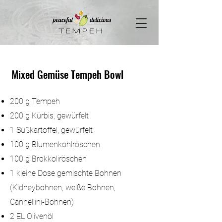
google-site-verification: google7b0da2c907ae79a2.html
Mixed Gemüse Tempeh Bowl
200 g Tempeh
200 g Kürbis, gewürfelt
1 Süßkartoffel, gewürfelt
100 g Blumenkohlröschen
100 g Brokkoliröschen
1 kleine Dose gemischte Bohnen
(Kidneybohnen, weiße Bohnen,
Cannellini-Bohnen)
2 EL Olivenöl