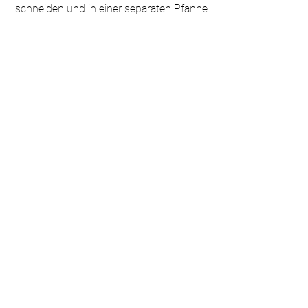
schneiden und in einer separaten Pfanne
in etwas Öl goldbraun braten.
Bohnen: Den Bohnenmix abtropfen
lassen und kurz erhitzen.
Anrichten: Gebratenes Gemüse, Tempeh
und den Bohnenmix in zwei Schüsseln
anrichten. Mit etwas frischem Pfeffer
oder Kräutern nach Belieben garnieren.
Fürstenwalder Strasse 10E
15848 Beeskow
info@peacefuldelicious.de
Tel.:
+49 (0) 152 2316 7249