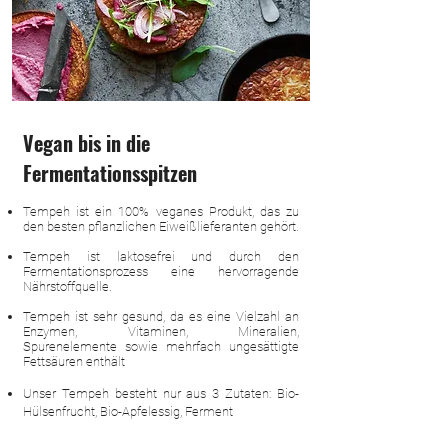
Vegan bis in die
Fermentationsspitzen
Tempeh ist ein 100% veganes Produkt, das zu
den besten pflanzlichen Eiweißlieferanten gehört.
Tempeh ist laktosefrei und durch den
Fermentationsprozess eine hervorragende
Nährstoffquelle.
Tempeh ist sehr gesund, da es eine Vielzahl an
Enzymen, Vitaminen, Mineralien,
Spurenelemente sowie mehrfach ungesättigte
Fettsäuren enthält
Unser Tempeh besteht nur aus 3 Zutaten: Bio-
Hülsenfrucht, Bio-Apfelessig, Ferment
Von der milden, mehligen Kichererbse bis hin zur