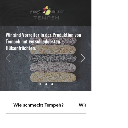
google-site-verification: google7b0da2c907ae79a2.html
Wir sind Vorreiter in der Produktion von
Tempeh mit verschiedensten
Hülsenfrüchten.
Wie schmeckt Tempeh?
Wie bereite ich Tempe