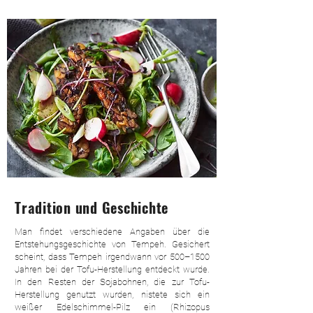
Tradition und Geschichte
Man findet verschiedene Angaben über die
Entstehungsgeschichte von Tempeh. Gesichert
scheint, dass Tempeh irgendwann vor 500–1500
Jahren bei der Tofu-Herstellung entdeckt wurde.
In den Resten der Sojabohnen, die zur Tofu-
Herstellung genutzt wurden, nistete sich ein
weißer Edelschimmel-Pilz ein (Rhizopus